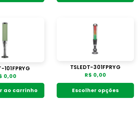
TSLEDT-301FPRYG
T-101FPRYG
Preço
R$ 0,00
reço
$ 0,00
normal
ormal
r ao carrinho
Escolher opções